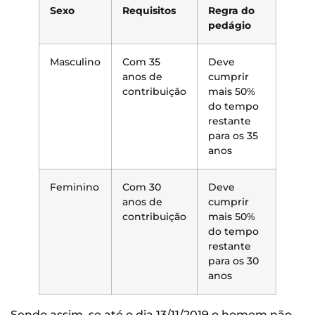
Sexo
Requisitos
Regra do
pedágio
Masculino
Com 35
Deve
anos de
cumprir
contribuição
mais 50%
do tempo
restante
para os 35
anos
Feminino
Com 30
Deve
anos de
cumprir
contribuição
mais 50%
do tempo
restante
para os 30
anos
Sendo assim, se até o dia 13/11/2019 o homem não